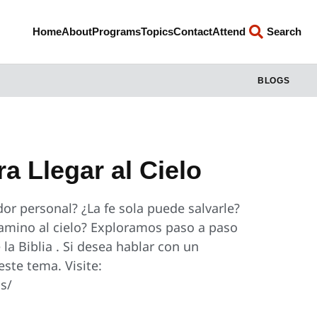
Home
About
Programs
Topics
Contact
Attend
Search
BLOGS
a Llegar al Cielo
dor personal? ¿La fe sola puede salvarle?
camino al cielo? Exploramos paso a paso
la Biblia . Si desea hablar con un
este tema. Visite:
s/