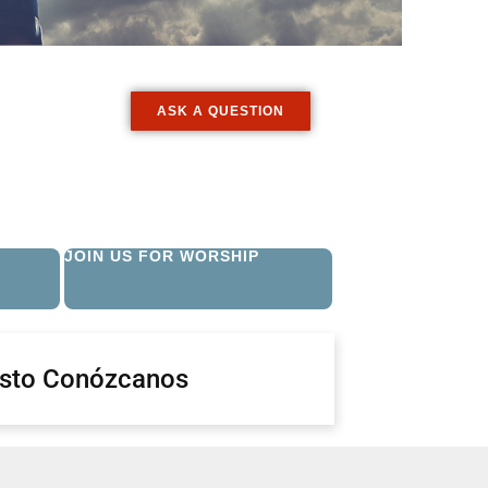
ASK A QUESTION
JOIN US FOR WORSHIP
isto Conózcanos