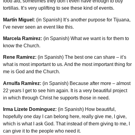
food aid, sometimes they don’t even have enough to buy
tortillas. It’s very uplifting to see these kind of events.
Martín Miguel:
(in Spanish) It’s another purpose for Tijuana,
I’ve never seen an event like this.
Marcela Ramirez:
(in Spanish) What we want is for them to
know the Church.
Rene Ramirez:
(in Spanish) The best one can share – it’s
what is most important to us. And the most important thing for
me is God and the Church.
Arnulfa Ramírez:
(in Spanish) Because after more – almost
22 years I get to see him again. It is a very beautiful project
in which through Christ he supports those in need.
Irma Lizete Dominguez:
(in Spanish) How beautiful,
hopefully one day I can belong here, really give me, I give,
which is what I ask God. That instead of them giving to me, I
can give it to the people who need it.