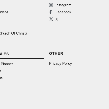
Instagram
ideos
Facebook
X
(Church Of Christ)
OTHER
BLES
Privacy Policy
n Planner
s
ds