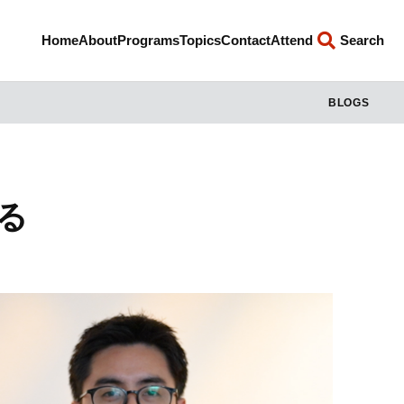
Home
About
Programs
Topics
Contact
Attend
Search
BLOGS
る