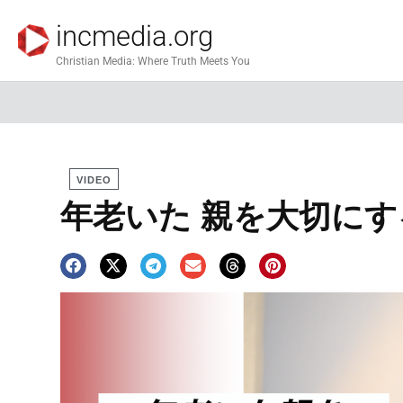
incmedia.org
Christian Media: Where Truth Meets You
VIDEO
年老いた 親を大切にす