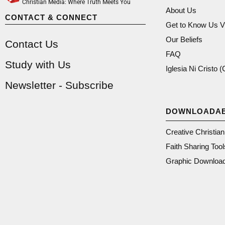
Christian Media: Where Truth Meets You
About Us
CONTACT & CONNECT
Get to Know Us V
Our Beliefs
Contact Us
FAQ
Study with Us
Iglesia Ni Cristo 
Newsletter - Subscribe
DOWNLOADA
Creative Christia
Faith Sharing Tool
Graphic Downloa