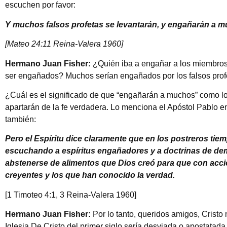
escuchen por favor:
Y muchos falsos profetas se levantarán, y engañarán a 
[Mateo 24:11 Reina-Valera 1960]
Hermano Juan Fisher:
¿Quién iba a engañar a los miembros 
ser engañados? Muchos serían engañados por los falsos prof
¿Cuál es el significado de que “engañarán a muchos” como lo
apartarán de la fe verdadera. Lo menciona el Apóstol Pablo en
también:
Pero el Espíritu dice claramente que en los postreros tie
escuchando a espíritus engañadores y a doctrinas de de
abstenerse de alimentos que Dios creó para que con acció
creyentes y los que han conocido la verdad.
[1 Timoteo 4:1, 3 Reina-Valera 1960]
Hermano Juan Fisher:
Por lo tanto, queridos amigos, Cristo
Iglesia De Cristo del primer siglo sería desviada o apostatada