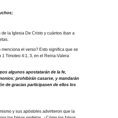
muchos;
de la Iglesia De Cristo y cuántos iban a
etas.
 menciona el verso? Esto significa que se
 1 Timoteo 4:1, 3, en el Reina-Valera
mpos algunos apostatarán de la fe,
monios; prohibirán casarse, y mandarán
n de gracias participasen de ellos los
 mismo y sus apóstoles advirtieron que la
 por los falsos profetas. ¿Cómo los falsos