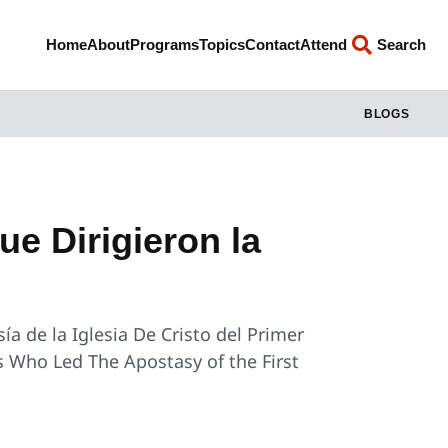
Home
About
Programs
Topics
Contact
Attend
Search
BLOGS
ue Dirigieron la
ía de la Iglesia De Cristo del Primer
ts Who Led The Apostasy of the First