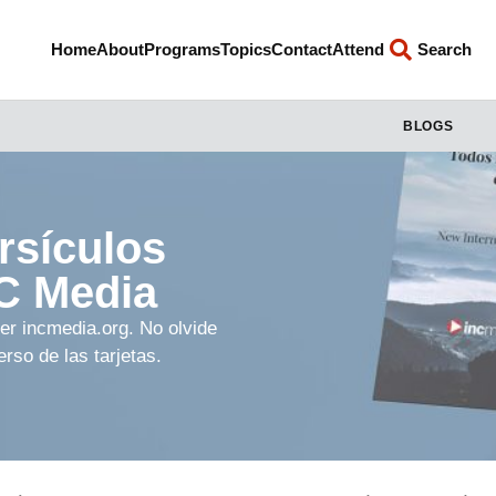
Home
About
Programs
Topics
Contact
Attend
Search
BLOGS
rsículos
NC Media
er incmedia.org. No olvide
rso de las tarjetas.