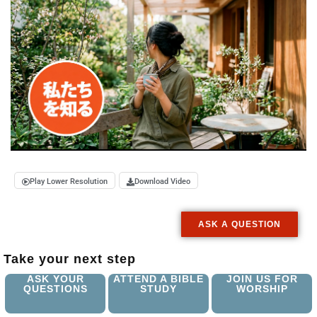
Play Lower Resolution
Download Video
ASK A QUESTION
Take your next step
ASK YOUR
ATTEND A BIBLE
JOIN US FOR
QUESTIONS
STUDY
WORSHIP